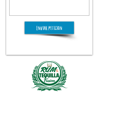
Enviar peticion
HORAS DE OPERACIÓN
Sun:
1:45-10:00pm
Mon- Wed 2:00-11pm
Tues-Thur 2:00pm-11:00pm
:
2:00
Fri-Sat
-2:00am